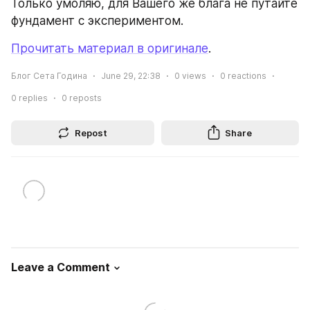
Только умоляю, для Вашего же блага не путайте 
фундамент с экспериментом.
Прочитать материал в оригинале
.
Блог Сета Година
June 29, 22:38
0
views
0
reactions
0
replies
0
reposts
Repost
Share
Leave a Comment