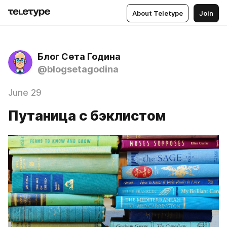
About Teletype
Join
Блог Сета Година
@blogsetagodina
June 29
Путаница с бэклистом