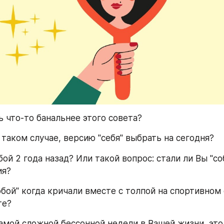
 что-то банальнее этого совета?
 таком случае, версию "себя" выбрать на сегодня?
ой 2 года назад? Или такой вопрос: стали ли Вы "соб
ия?
обой" когда кричали вместе с толпой на спортивном 
те?
самой сложной бессонной недели в Вашей жизни, это