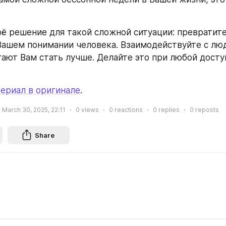
ё решение для такой сложной ситуации: превратитес
Вашем понимании человека. Взаимодействуйте с люд
ают Вам стать лучше. Делайте это при любой доступ
ериал в оригинале
.
March 30, 2025, 22:11
0
views
0
reactions
0
replies
0
reposts
Share