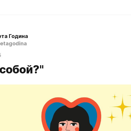
ета Година
etagodina
5
 собой?"