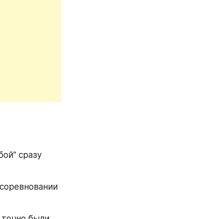
ой" сразу 
соревновании 
 точно были 