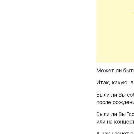
Может ли быть
Итак, какую, в
Были ли Вы соб
после рожден
Были ли Вы "с
или на концер
А как насчёт 