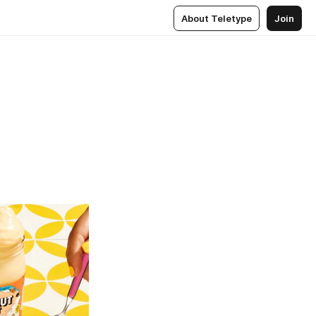
About Teletype
Join