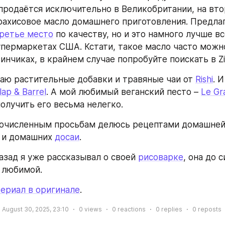
 продаётся исключительно в Великобритании, на втор
рахисовое масло домашнего приготовления. Предла
ретье место
 по качеству, но и это намного лучше все
упермаркетах США. Кстати, такое масло часто можно
инчиках, в крайнем случае попробуйте поискать в Zi
аю растительные добавки и травяные чаи от 
Rishi
. 
lap & Barrel
. А мой любимый веганский песто – 
Le Gr
получить его весьма нелегко.
гочисленным просьбам делюсь рецептами домашней
 и домашних 
досаи
.
назад я уже рассказывал о своей 
рисоварке
, она до с
 любимой.
ериал в оригинале
.
August 30, 2025, 23:10
0
views
0
reactions
0
replies
0
reposts