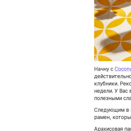
Начну с 
Coconu
действительно
клубники. Рек
недели. У Вас
полезными сл
Следующим в 
рамен, которы
Арахисовая пас