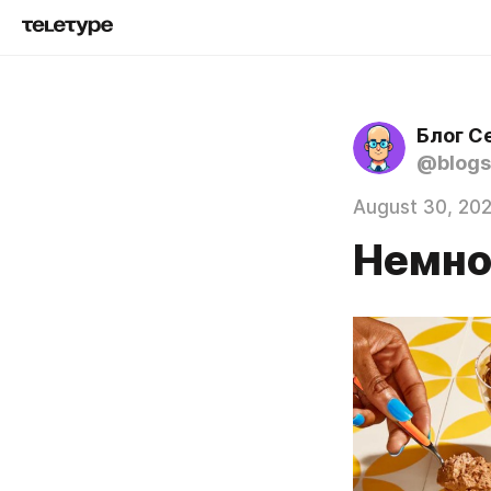
Блог С
@blogs
August 30, 20
Немно