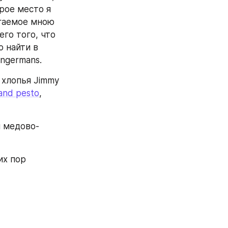
ое место я 
гаемое мною 
го того, что 
 найти в 
ngermans.
И хлопья Jimmy 
and pesto
, 
 медово-
их пор 