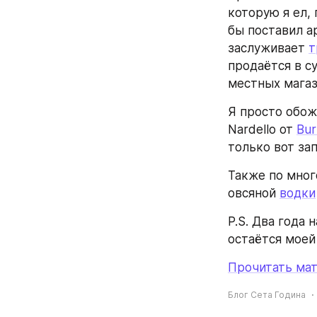
которую я ел,
бы поставил а
заслуживает 
т
продаётся в с
местных магаз
Я просто обож
Nardello от 
Bur
только вот за
Также по мно
овсяной 
водки
P.S. Два года 
остаётся моей
Прочитать мат
Блог Сета Година