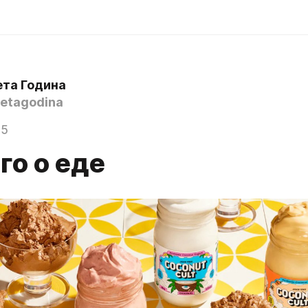
ета Година
etagodina
25
го о еде