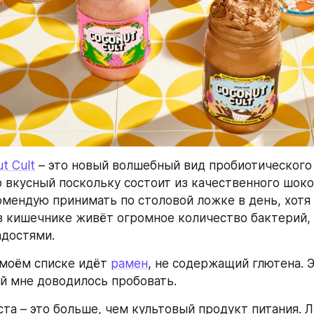
t Cult
 – это новый волшебный вид пробиотического 
 вкусный поскольку состоит из качественного шокол
омендую принимать по столовой ложке в день, хотя 
 в кишечнике живёт огромное количество бактерий, 
адостями.
моём списке идёт 
рамен
, не содержащий глютена. Э
й мне доводилось пробовать.
та – это больше, чем культовый продукт питания. Лу