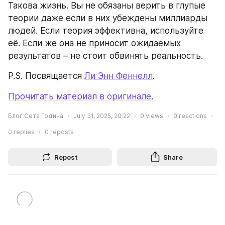
Такова жизнь. Вы не обязаны верить в глупые 
теории даже если в них убеждены миллиарды 
людей. Если теория эффективна, используйте 
её. Если же она не приносит ожидаемых 
результатов – не стоит обвинять реальность.
P.S. Посвящается 
Ли Энн Феннелл
.
Прочитать материал в оригинале
.
Блог Сета Година
July 31, 2025, 20:22
0
views
0
reactions
0
replies
0
reposts
Repost
Share