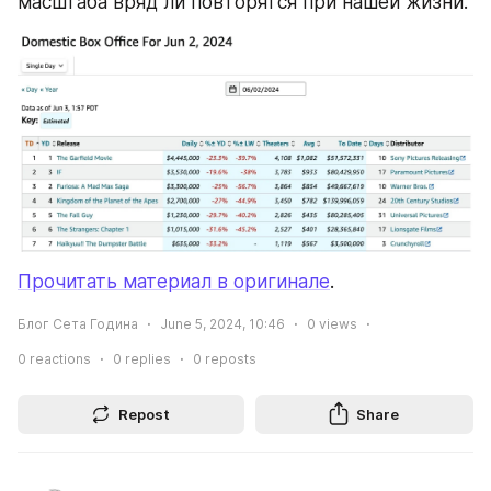
масштаба вряд ли повторятся при нашей жизни.
Прочитать материал в оригинале
.
Блог Сета Година
June 5, 2024, 10:46
0
views
0
reactions
0
replies
0
reposts
Repost
Share