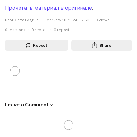
Прочитать материал в оригинале
.
Блог Сета Година
February 18, 2024, 07:58
0
views
0
reactions
0
replies
0
reposts
Repost
Share
Leave a Comment