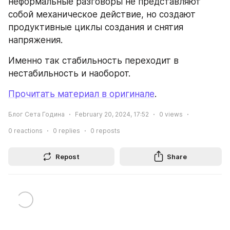
неформальные разговоры не представляют 
собой механическое действие, но создают 
продуктивные циклы создания и снятия 
напряжения.
Именно так стабильность переходит в 
нестабильность и наоборот.
Прочитать материал в оригинале
.
Блог Сета Година
February 20, 2024, 17:52
0
views
0
reactions
0
replies
0
reposts
Repost
Share