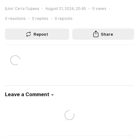
Блог Сета Година
August 21, 2024, 20:45
0
views
0
reactions
0
replies
0
reposts
Repost
Share
Leave a Comment