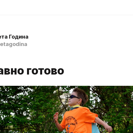
ета Година
etagodina
авно готово