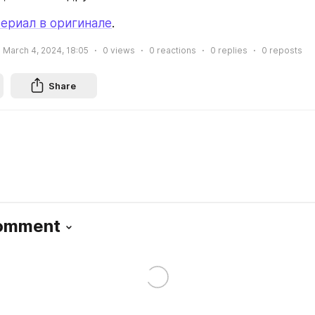
ериал в оригинале
.
March 4, 2024, 18:05
0
views
0
reactions
0
replies
0
reposts
Share
Comment