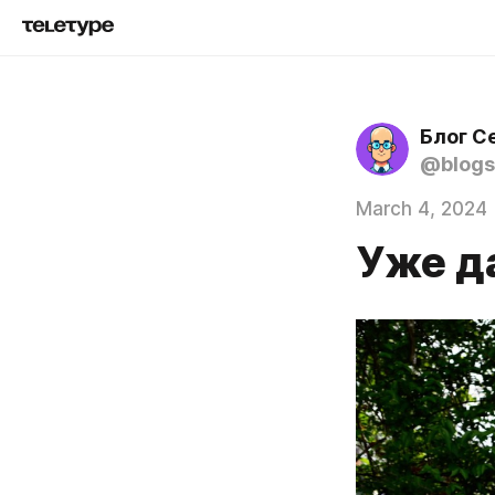
Блог С
@blogs
March 4, 2024
Уже д