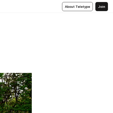
About Teletype
Join