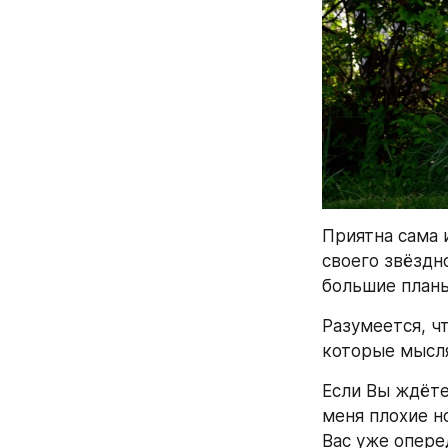
Приятна сама 
своего звёздн
большие планы
Разумеется, ч
которые мысля
Если Вы ждёте
меня плохие н
Вас уже опере