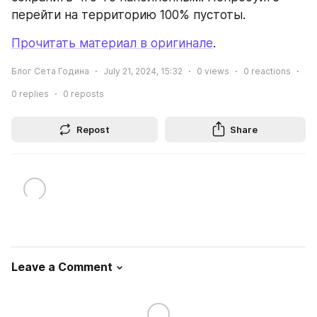
перейти на территорию 100% пустоты.
Прочитать материал в оригинале
.
Блог Сета Година
July 21, 2024, 15:32
0
views
0
reactions
0
replies
0
reposts
Repost
Share
Leave a Comment