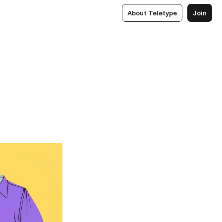
About Teletype
Join