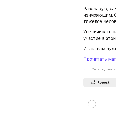
Разочарую, са
изнуряющим. С
тяжёлое челов
Увеличивать ц
участие в это
Итак, нам нужн
Прочитать мат
Блог Сета Година
Repost