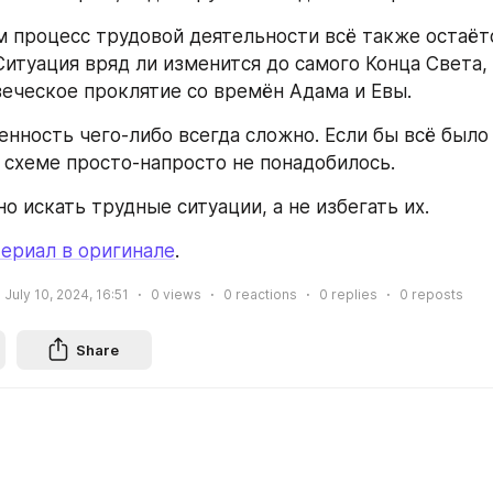
м процесс трудовой деятельности всё также остаёт
итуация вряд ли изменится до самого Конца Света, 
еческое проклятие со времён Адама и Евы.
енность чего-либо всегда сложно. Если бы всё было 
й схеме просто-напросто не понадобилось.
о искать трудные ситуации, а не избегать их.
ериал в оригинале
.
July 10, 2024, 16:51
0
views
0
reactions
0
replies
0
reposts
Share