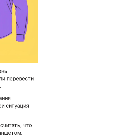
нь 
ли перевести 
.
ния 
й ситуация 
читать, что 
аншетом.