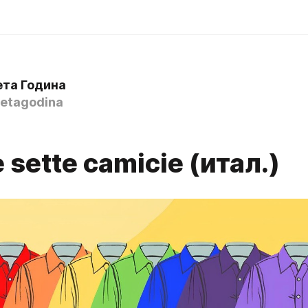
ета Година
etagodina
 sette camicie (итал.)