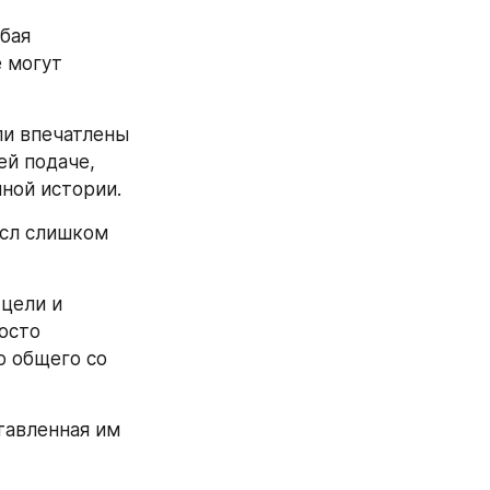
бая 
 могут 
и впечатлены 
 подаче, 
ной истории.
сл слишком 
цели и 
осто 
 общего со 
авленная им 