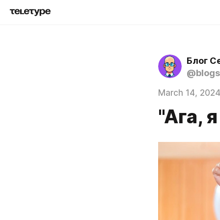
Блог С
@blogs
March 14, 202
"Ага, 