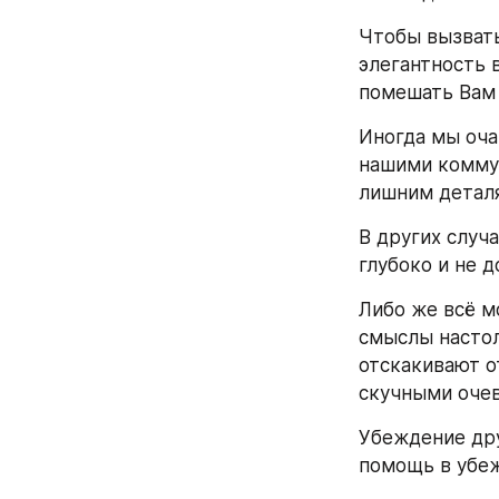
Чтобы вызвать
элегантность 
помешать Вам 
Иногда мы оча
нашими комму
лишним деталя
В других случ
глубоко и не д
Либо же всё м
смыслы настоль
отскакивают о
скучными оче
Убеждение дру
помощь в убеж