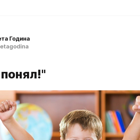
ета Година
etagodina
4
я понял!"