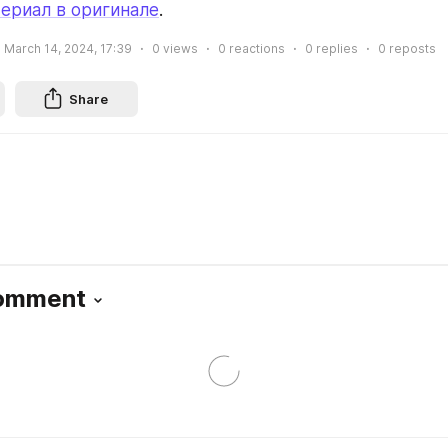
ериал в оригинале
.
March 14, 2024, 17:39
0
views
0
reactions
0
replies
0
reposts
Share
Comment