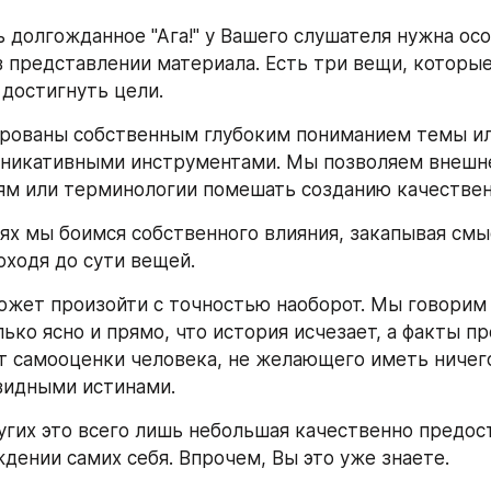
 долгожданное "Ага!" у Вашего слушателя нужна осо
в представлении материала. Есть три вещи, которые
достигнуть цели.
рованы собственным глубоким пониманием темы ил
никативными инструментами. Мы позволяем внешней
м или терминологии помешать созданию качествен
аях мы боимся собственного влияния, закапывая смы
оходя до сути вещей.
ожет произойти с точностью наоборот. Мы говорим 
ко ясно и прямо, что история исчезает, а факты пр
т самооценки человека, не желающего иметь ничего
видными истинами.
гих это всего лишь небольшая качественно предост
дении самих себя. Впрочем, Вы это уже знаете.