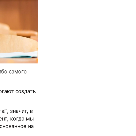
бо самого 
гают создать 
", значит, в 
т, когда мы 
снованное на 