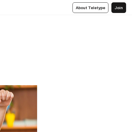
About Teletype
Join