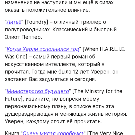
изменения не наступили и мы ещё в силах 
оказать положительное влияние.
"
Литьё
" [Foundry] – отличный триллер о 
полупроводниках. Классический и быстрый 
Элиот Пеппер.
"
Когда Харли исполнился год
" [When H.A.R.L.I.E. 
Was One] – самый первый роман об 
искусственном интеллекте, который я 
прочитал. Тогда мне было 12 лет. Уверен, он 
заставит Вас задуматься и сегодня.
"
Министерство будущего
" [The Ministry for the 
Future], извините, но вопреки моему 
первоначальному плану, в списке есть эта 
душераздирающая и меняющая жизнь история. 
Уверен, каждому стоит её прочитать.
Книга "
Очень милая коробочка
" [The Very Nice 