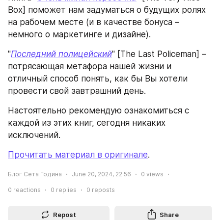
Box] поможет нам задуматься о будущих ролях 
на рабочем месте (и в качестве бонуса – 
немного о маркетинге и дизайне).
"
Последний полицейский
" [The Last Policeman] – 
потрясающая метафора нашей жизни и 
отличный способ понять, как бы Вы хотели 
провести свой завтрашний день.
Настоятельно рекомендую ознакомиться с 
каждой из этих книг, сегодня никаких 
исключений.
Прочитать материал в оригинале
.
Блог Сета Година
June 20, 2024, 22:56
0
views
0
reactions
0
replies
0
reposts
Repost
Share