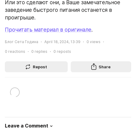
Или это сделают они, а Ваше замечательное 
заведение быстрого питания останется в 
проигрыше.
Прочитать материал в оригинале
.
Блог Сета Година
April 18, 2024, 13:39
0
views
0
reactions
0
replies
0
reposts
Repost
Share
Leave a Comment