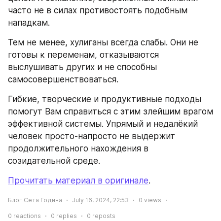
часто не в силах противостоять подобным 
нападкам.
Тем не менее, хулиганы всегда слабы. Они не 
готовы к переменам, отказываются 
выслушивать других и не способны 
самосовершенствоваться.
Гибкие, творческие и продуктивные подходы 
помогут Вам справиться с этим злейшим врагом 
эффективной системы. Упрямый и недалёкий 
человек просто-напросто не выдержит 
продолжительного нахождения в 
созидательной среде.
Прочитать материал в оригинале
.
Блог Сета Година
July 16, 2024, 22:53
0
views
0
reactions
0
replies
0
reposts