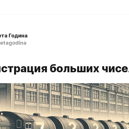
ета Година
etagodina
страция больших чисе