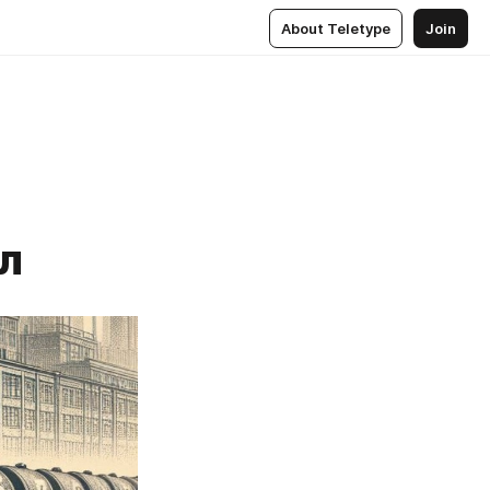
About Teletype
Join
л