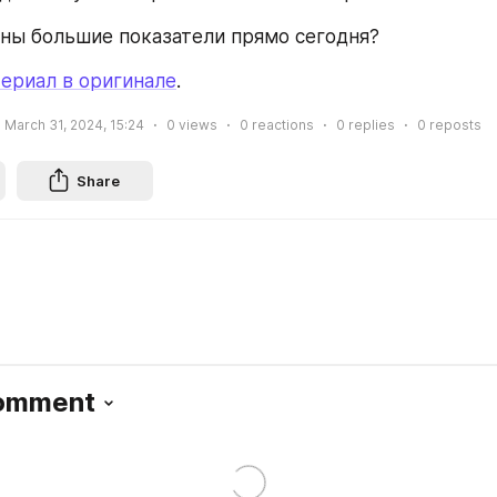
ны большие показатели прямо сегодня?
ериал в оригинале
.
March 31, 2024, 15:24
0
views
0
reactions
0
replies
0
reposts
Share
Comment