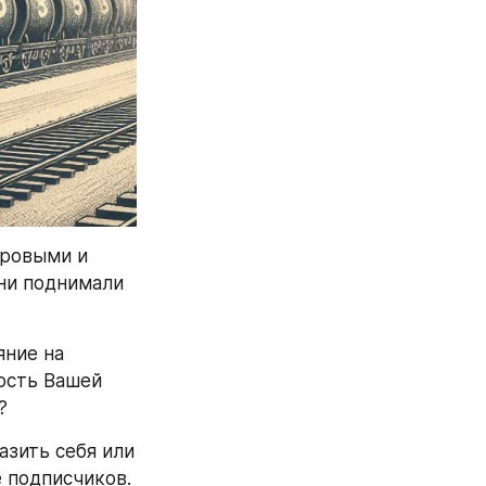
ровыми и 
ни поднимали 
ние на 
сть Вашей 
?
зить себя или 
 подписчиков.