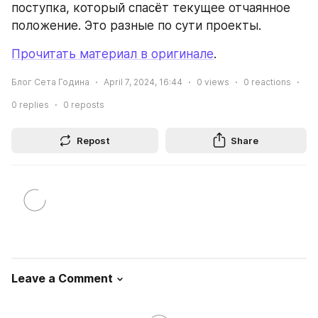
поступка, который спасёт текущее отчаянное 
положение. Это разные по сути проекты.
Прочитать материал в оригинале
.
Блог Сета Година
April 7, 2024, 16:44
0
views
0
reactions
0
replies
0
reposts
Repost
Share
Leave a Comment