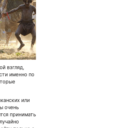
й взгляд, 
ти именно по 
торые 
канских или 
ы очень 
тся принимать 
лучайно 