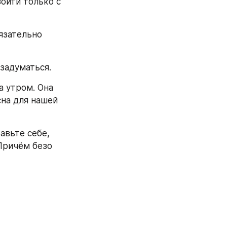
ойти только с 
зательно 
 задуматься.
 утром. Она 
на для нашей 
вьте себе, 
ричём безо 