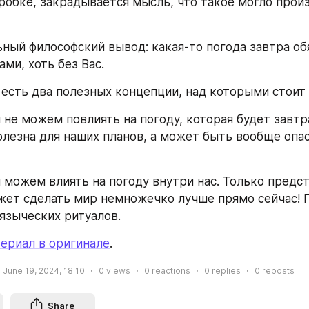
робке, закрадывается мысль, что такое могло произ
ный философский вывод: какая-то погода завтра обя
ами, хоть без Вас.
м есть два полезных концепции, над которыми стоит
 не можем повлиять на погоду, которая будет завтра
лезна для наших планов, а может быть вообще опас
 можем влиять на погоду внутри нас. Только предста
ет сделать мир немножечко лучше прямо сейчас! П
 языческих ритуалов.
ериал в оригинале
.
June 19, 2024, 18:10
0
views
0
reactions
0
replies
0
reposts
Share