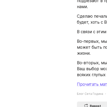
подрезают в п
нами.
Сделаю печаль
будет, хоть с В
В связи с эти
Во-первых, мы
может быть по
жизни.
Во-вторых, мы
Ваш выбор мож
всяких глупых
Прочитать мат
Блог Сета Година
Repost