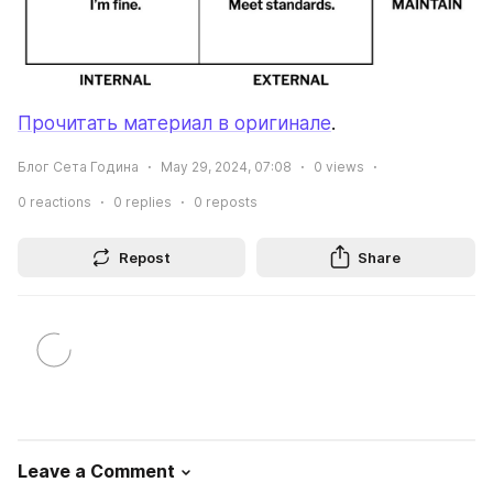
Прочитать материал в оригинале
.
Блог Сета Година
May 29, 2024, 07:08
0
views
0
reactions
0
replies
0
reposts
Repost
Share
Leave a Comment