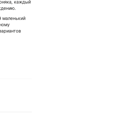
рняка, каждый 
ждению.
 маленький 
ному 
вариантов 