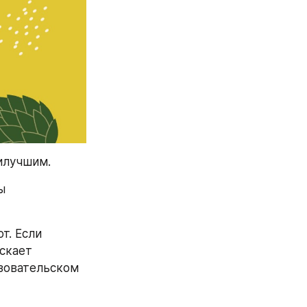
илучшим.
 
. Если 
скает 
зовательском 