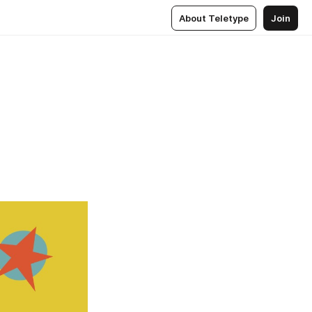
About Teletype
Join