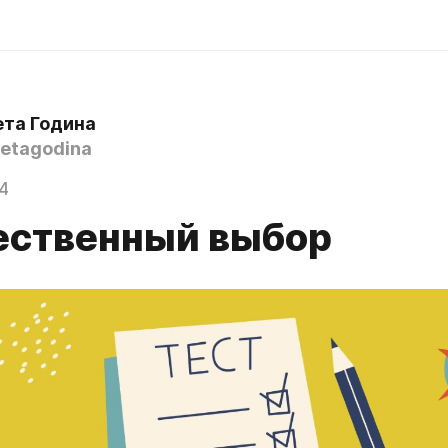
ета Година
etagodina
4
ственный выбор