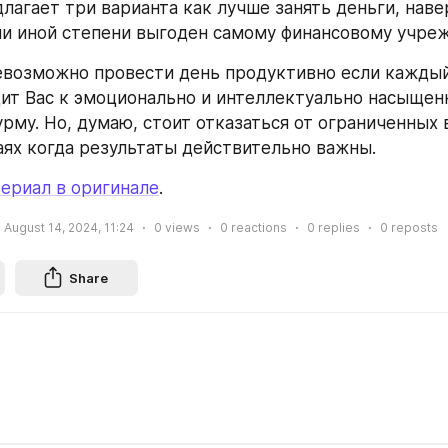
длагает три варианта как лучше занять деньги, наве
или иной степени выгоден самому финансовому учре
евозможно провести день продуктивно если каждый
ит Вас к эмоционально и интеллектуально насыщен
рму. Но, думаю, стоит отказаться от ограниченных 
аях когда результаты действительно важны.
ериал в оригинале
.
August 14, 2024, 11:24
0
views
0
reactions
0
replies
0
reposts
Share