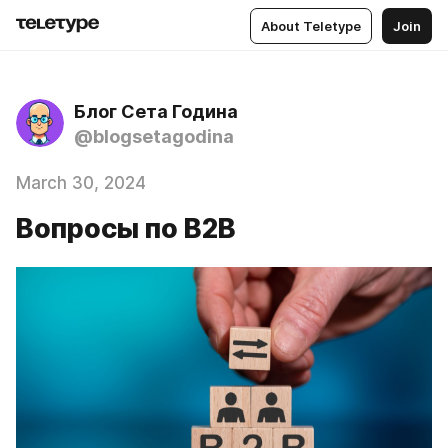
About Teletype
Join
Блог Сета Година
@blogsetagodina
March 30, 2024
Вопросы по B2B