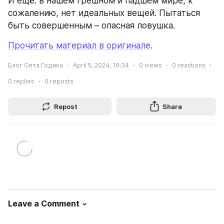
И ещё: в нашем грешном и падшем мире, к 
сожалению, нет идеальных вещей. Пытаться 
быть совершенным – опасная ловушка.
Прочитать материал в оригинале
.
Блог Сета Година
April 5, 2024, 19:34
0
views
0
reactions
0
replies
0
reposts
Repost
Share
Leave a Comment