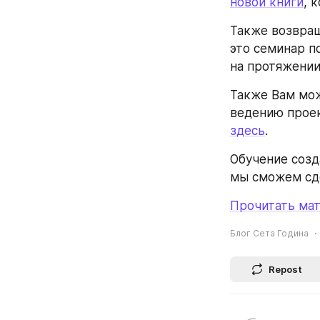
новой книги
, 
Также возвращ
это семинар по
на протяжении
Также Вам мож
здесь
.
Обучение созд
мы сможем сде
Прочитать мат
Блог Сета Година
Repost