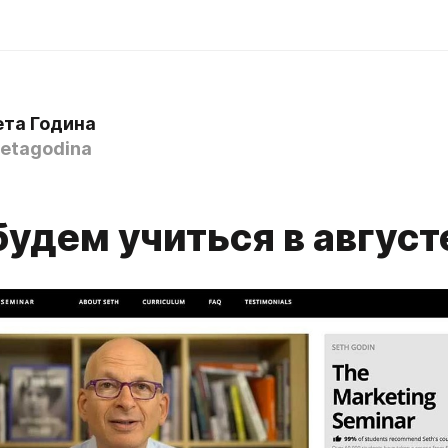
ета Година
etagodina
4
будем учиться в август