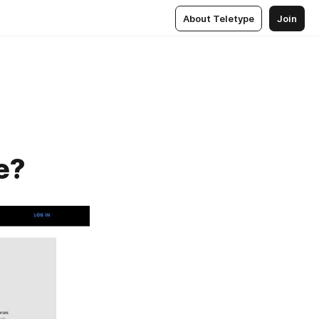
About Teletype
Join
е?