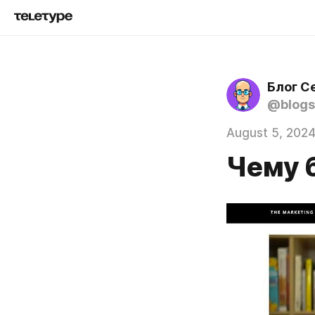
Блог С
@blogs
August 5, 202
Чему 