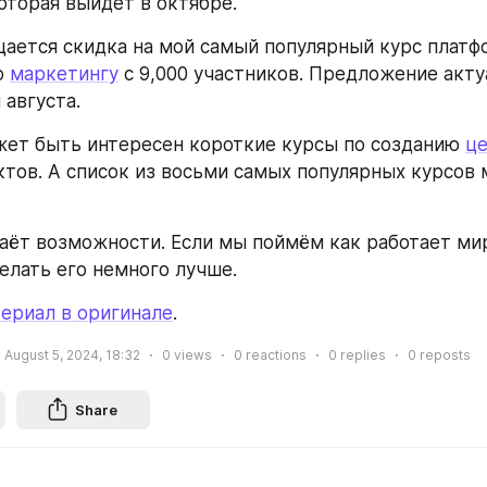
которая выйдет в октябре.
ается скидка на мой самый популярный курс платф
 
маркетингу
 с 9,000 участников. Предложение акту
 августа.
ет быть интересен короткие курсы по созданию 
це
аёт возможности. Если мы поймём как работает мир 
лать его немного лучше.
ериал в оригинале
.
August 5, 2024, 18:32
0
views
0
reactions
0
replies
0
reposts
Share