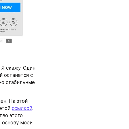
Я скажу. Один 
 останется с 
но стабильные 
н. На этой 
этой 
ссылкой
. 
во этого 
курса. В программе более сорока видеоуроков. Кстати, они легли в основу моей 