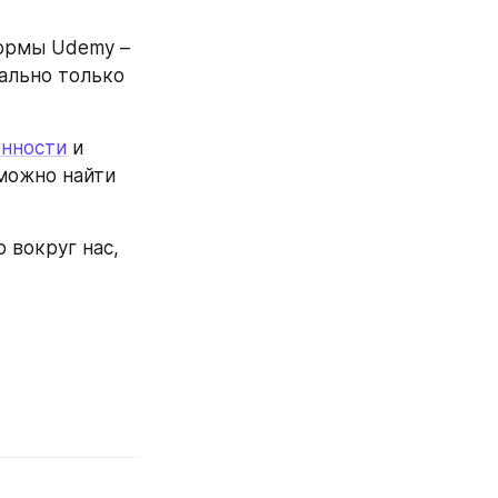
ормы Udemy – 
ально только 
нности
 и 
ведению проектов. А список из восьми самых популярных курсов можно найти 
вокруг нас, 