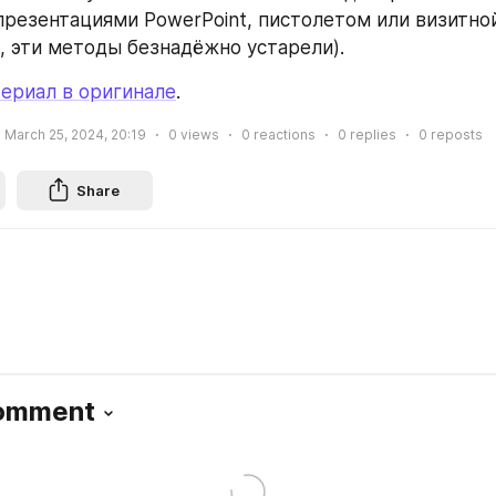
презентациями PowerPoint, пистолетом или визитной
, эти методы безнадёжно устарели).
ериал в оригинале
.
March 25, 2024, 20:19
0
views
0
reactions
0
replies
0
reposts
Share
Comment