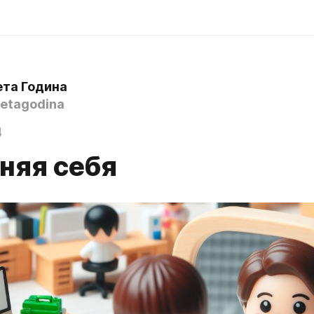
ета Година
etagodina
4
няя себя