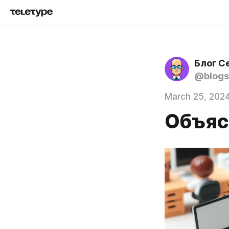
Блог С
@blogs
March 25, 202
Объяс