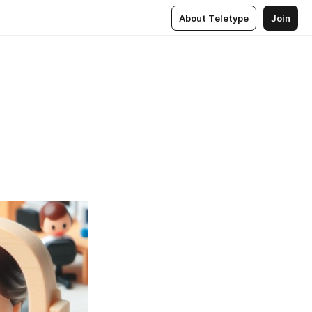
About Teletype
Join