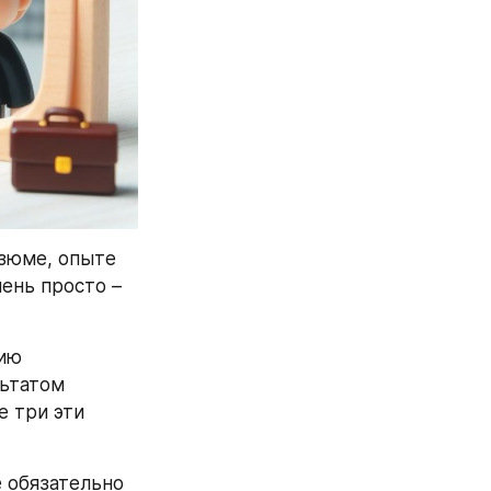
зюме, опыте 
ень просто – 
ию 
ьтатом 
 три эти 
 обязательно 