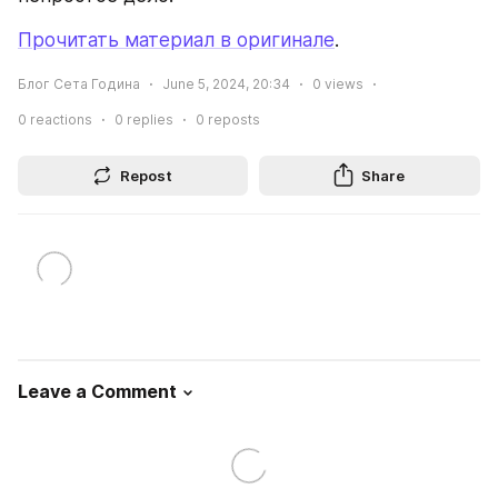
Прочитать материал в оригинале
.
Блог Сета Година
June 5, 2024, 20:34
0
views
0
reactions
0
replies
0
reposts
Repost
Share
Leave a Comment