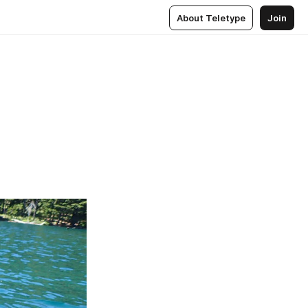
About Teletype
Join