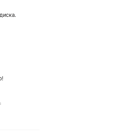
диска.
о!
s