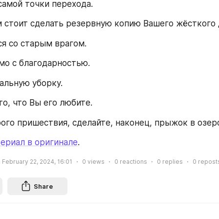
 самой точки перехода.
 стоит сделать резервную копию Вашего жёсткого 
я со старым врагом.
мо с благодарностью.
альную уборку.
о, что Вы его любите.
ого пришествия, сделайте, наконец, прыжок в озер
ериал в оригинале
.
February 22, 2024, 16:01
0
views
0
reactions
0
replies
0
repost
Share