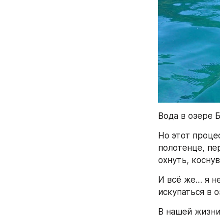
Вода в озере Б
Но этот проце
полотенце, пер
охнуть, косну
И всё же… я н
искупаться в о
В нашей жизни