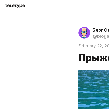
Блог С
@blogs
February 22, 2
Прыжо