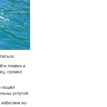
паться.
ти плавки и 
ец, громко 
 пошёл 
ольны услугой.
 избегаем из-