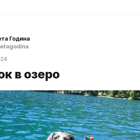
ета Година
etagodina
024
к в озеро