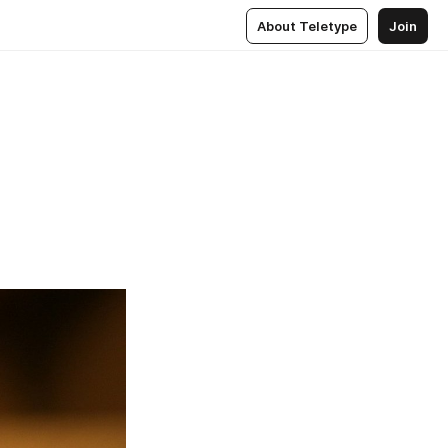
About Teletype
Join