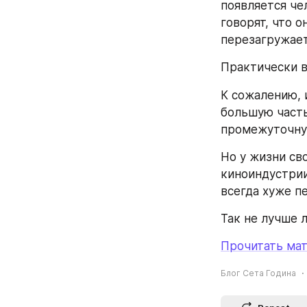
появляется че
говорят, что о
перезагружает
Практически в
К сожалению, 
большую часть
промежуточную
Но у жизни сво
киноиндустрии
всегда хуже п
Так не лучше 
Прочитать мат
Блог Сета Година