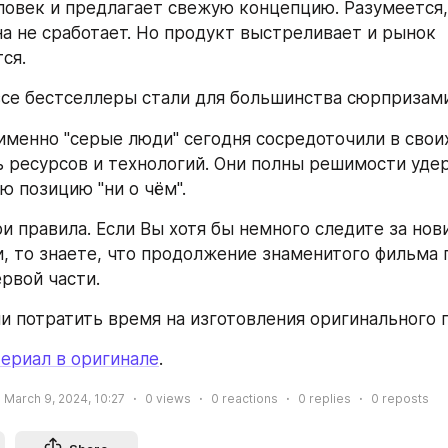
ловек и предлагает свежую концепцию. Разумеется, 
на не сработает. Но продукт выстреливает и рынок 
ся.
се бестселлеры стали для большинства сюрпризами
именно "серые люди" сегодня сосредоточили в своих
 ресурсов и технологий. Они полны решимости удер
 позицию "ни о чём".
и правила. Если Вы хотя бы немного следите за нов
, то знаете, что продолжение знаменитого фильма 
ервой части.
ли потратить время на изготовления оригинального 
ериал в оригинале
.
March 9, 2024, 10:27
0
views
0
reactions
0
replies
0
reposts