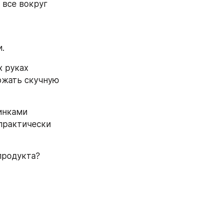
все вокруг 
.
 руках 
жать скучную 
инками 
практически 
продукта?