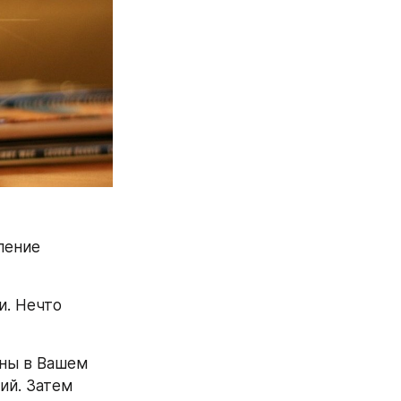
ение 
. Нечто 
ны в Вашем 
й. Затем 