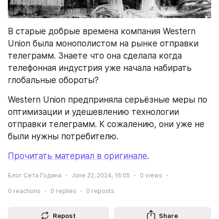
В старые добрые времена компания Western 
Union была монополистом на рынке отправки 
телеграмм. Знаете что она сделала когда 
телефонная индустрия уже начала набирать 
глобальные обороты?
Western Union предприняла серьёзные меры по 
оптимизации и удешевлению технологии 
отправки телеграмм. К сожалению, они уже не 
были нужны потребителю.
Прочитать материал в оригинале
.
Блог Сета Година
June 22, 2024, 16:05
0
views
0
reactions
0
replies
0
reposts
Repost
Share